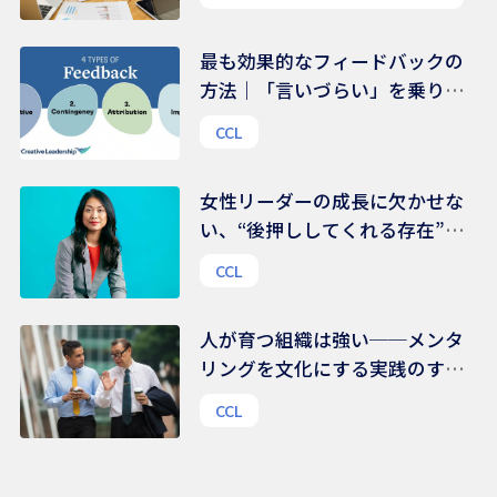
最も効果的なフィードバックの
方法｜「言いづらい」を乗り越
える、伝え方のコツ
CCL
女性リーダーの成長に欠かせな
い、“後押ししてくれる存在”の
力｜組織文化を変える鍵は、
CCL
様々な支援ネットワークにある
人が育つ組織は強い──メンタ
リングを文化にする実践のすす
め
CCL