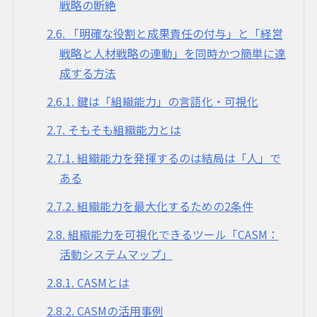
戦略の断絶
2.6
「明確な役割と成果責任の付与」と「経営
戦略と人材戦略の連動」を同時かつ簡単に達
成する方法
2.6.1
鍵は「組織能力」の言語化・可視化
2.7
そもそも組織能力とは
2.7.1
組織能力を発揮するのは結局は「人」で
ある
2.7.2
組織能力を最大化するための2条件
2.8
組織能力を可視化できるツール「CASM：
活動システムマップ」
2.8.1
CASMとは
2.8.2
CASMの活用事例