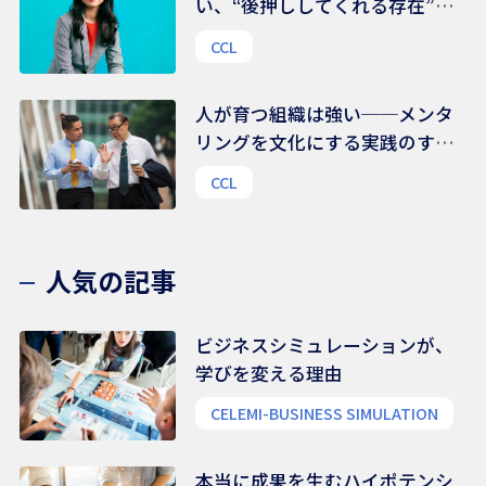
い、“後押ししてくれる存在”の
力｜組織文化を変える鍵は、
CCL
様々な支援ネットワークにある
人が育つ組織は強い──メンタ
リングを文化にする実践のすす
め
CCL
人気の記事
ビジネスシミュレーションが、
学びを変える理由
CELEMI-BUSINESS SIMULATION
本当に成果を生むハイポテンシ