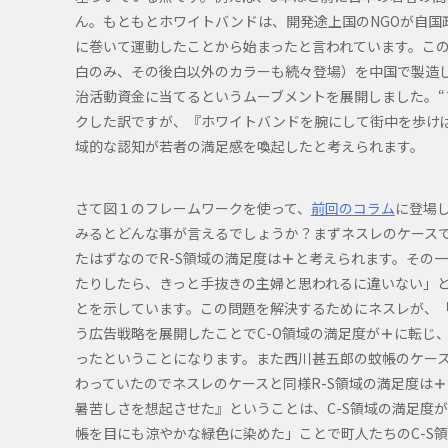
ん。もともとホワイトバンドは、開発途上国のNGOが自国
に巻いて運動したことから始まったと言われています。この
白のみ、その後白以外のカラーも続々登場）を中国で製造し
治活動資金に当てるというムーブメントを展開しました。“
クした訳ですが、『ホワイトバンドを腕にして街中を歩けば
域的な認知が若者の満足感を喚起したと考えられます。
さて図１のフレームワークを使って、
前回のコラム
に登場
みるとどんな事が言えるでしょうか？まずネスレのケース
たはずなのでR-S領域の満足度は
＋
と考えられます。その一
たりしたら、きっと手抜きの主婦と思われるに違いない」と
とを示しています。この問題を解決するためにネスレが、
う広告戦略を展開したことでC-O領域の満足度が
＋
に転じ
ったということになります。また西川甚五郎の蚊帳のケー
わっていたのでネスレのケースと同様R-S領域の満足度は
＋
暑苦しさを想起させた』ということは、C-S領域の満足度が
帳を目にも涼やかな緑色に染めた」ことで町人たちのC-S