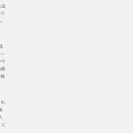
る企
って
た。
耳
ネー
いで
級感
直結
くれ
価
人
）に