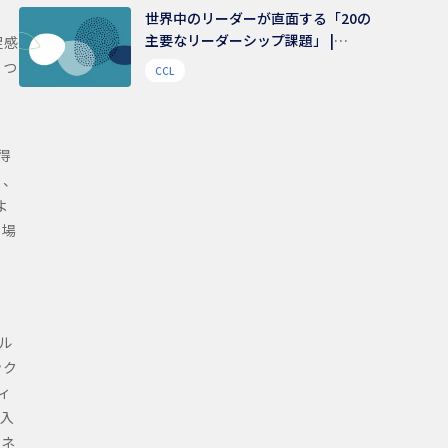
世界中のリーダーが直面する「20の
主要なリーダーシップ課題」 |
足感
48,000人を超えるリーダーから得ら
４つ
CCL
れたリアルな声からの示唆
得
」、
よ
る場
ル
ック
ィ
入
ミネ