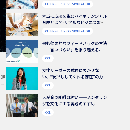
CELEMI-BUSINESS SIMULATION
本当に成果を生むハイポテンシャル
育成とは？-リアルなビジネス能力
を養う
CELEMI-BUSINESS SIMULATION
最も効果的なフィードバックの方法
｜「言いづらい」を乗り越える、伝
え方のコツ
CCL
女性リーダーの成長に欠かせな
い、“後押ししてくれる存在”の力｜
を通
組織文化を変える鍵は、様々な支援
ワー
CCL
ネットワークにある
人が育つ組織は強い──メンタリン
グを文化にする実践のすすめ
CCL