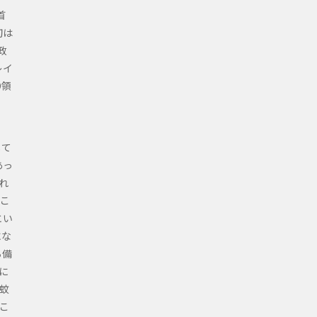
首
初は
政
レイ
O領
して
あっ
れ
こ
とい
にな
ら備
に
蚊
こ