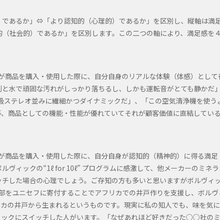
）であるか」⇔「より認知的（心理的）であるか」を区別し、縦軸は満
的（社会的）であるか」を区別します。この二つの軸により、満足感を
者が商品を購入・使用した際に、自分自身のリアルな体験（体感）として
剤と水で頑固な汚れがしっかり落ちるし、しかも運転音がとても静かだ
級ステレオ並みに繊細かつダイナミックだ」、「この空気清浄機を使う
等、商品としての機能・性能が優れていてそれが顧客価値に直結してい
者が商品を購入・使用した際に、自分自身が認知的（精神的）に得る満足
ックの“1ℓ for 10ℓ” プログラムに感激して、他メーカーのミネラ
ッチした場合の心理でしょう。ご存知の方も多いと思いますがボルヴィ
げの一部をユニセフに寄付することでアフリカでの井戸作りを支援し、ボルヴ
リカの井戸から生まれるというものです。現実に私の知人でも、味を気に
ィックにスイッチした人がいます。「なぜあれほど好きだった○○社の