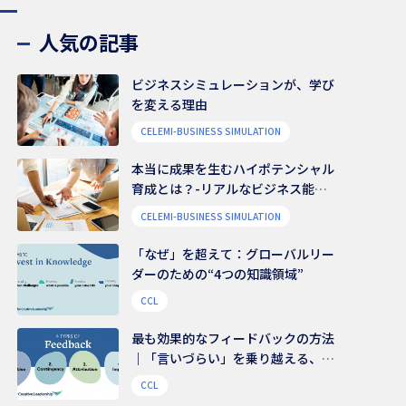
人気の記事
ビジネスシミュレーションが、学び
を変える理由
CELEMI-BUSINESS SIMULATION
本当に成果を生むハイポテンシャル
育成とは？-リアルなビジネス能力
を養う
CELEMI-BUSINESS SIMULATION
「なぜ」を超えて：グローバルリー
ダーのための“4つの知識領域”
CCL
最も効果的なフィードバックの方法
｜「言いづらい」を乗り越える、伝
え方のコツ
CCL