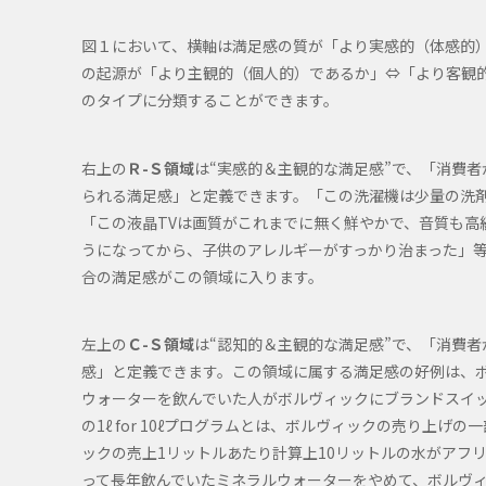
図１において、横軸は満足感の質が「より実感的（体感的
の起源が「より主観的（個人的）であるか」⇔「より客観
のタイプに分類することができます。
右上の
Ｒ-Ｓ領域
は“実感的＆主観的な満足感”で、「消費
られる満足感」と定義できます。「この洗濯機は少量の洗
「この液晶TVは画質がこれまでに無く鮮やかで、音質も高
うになってから、子供のアレルギーがすっかり治まった」
合の満足感がこの領域に入ります。
左上の
Ｃ-Ｓ領域
は“認知的＆主観的な満足感”で、「消費
感」と定義できます。この領域に属する満足感の好例は、ボルヴィ
ウォーターを飲んでいた人がボルヴィックにブランドスイ
の1ℓ for 10ℓプログラムとは、ボルヴィックの売り上
ックの売上1リットルあたり計算上10リットルの水がアフ
って長年飲んでいたミネラルウォーターをやめて、ボルヴ