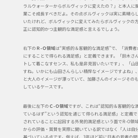
ラルウォーターからボルヴィックに変えたの？」と本人に
業こそ成長すべきだよ。その点ボルヴィックは実に素晴ら
いたけれど、ボルヴィックに変えてみたらボルヴィックの
正に認知的かつ主観的な満足感と言えるでしょう。
右下の
Ｒ-Ｏ領域
は“実感的＆客観的な満足感”で、「消費
にすることで得られる満足感」と定義できます。「鈴木さ
トして着こなすセンス、私も是非見習いたいです」、「山
すね。いかにも山田さんらしい精悍なイメージですよね」
と大人のイメージが漂っていて、加藤さんのイメージその
しているケースです。
最後に左下の
Ｃ-Ｏ領域
ですが、これは“認知的＆客観的な
ているはず”という認知を通じて得られる満足感」と定義で
されていることに起因する外発的満足感という面でR-O領域
からの評価・賞賛を実際に聞いている訳ではなく「人は自
基づいている点です。例えば、3年ほど前に日本の若者の