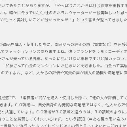
聞いてみたことがありますが、「やっぱりこれからは社会貢献を重視す
しい。確かに今までは○○社のミネラルウォーターが一番美味しいと思
方がもっと美味しいことが分かったんだ！」という答えが返ってきまし
者が商品を購入・使用した際に、周囲からの評価の声（賞賛など）を直接
んてファッションセンスありますよね。違うブランドをうまくコーディ
田さんが乗っている外車、めったに見かけない車種ですけど超カッコい
、「加藤さんて白金のマンションにお住まいと聞きました。白金って高
ものですよね」など、人からの評価や賞賛の声が購入の動機や満足感に
満足感”で、「消費者が商品を購入・使用した際に、“他の人が評価して
きます。C-O領域は、自分自身の内発的な満足感ではなく、他人から評
と共通しています。C-O領域がR-O領域と違うのは、R-O領域のように
分のことを賞賛してくれているはず」という認知（＝ある種の思い込み
間で爆発的に流行ったホワイトバンドはその例と言ってよいかも知れませ