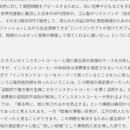
政府に対して貧困問題をアピールするために、白い包帯やひもなどを手
世界的運動に着目した日本のNPO団体が、ゴム製のリストバンド（当
、それを1個300円で販売して、得られた利益28円を貧困撲滅のための
ファッションしながら社会貢献できる”というコンセプトが受けて大ブ
、周囲の人はきっと賞賛の眼差しで見てくれるに違いない』というC-
したネスレのインスタントコーヒーと西川甚五郎の蚊帳のケースを分析
ですが、インスタントコーヒーの味自体は消費者を満足させるレベルで
方で「インスタントコーヒーをスーパーで買っているところを人に見ら
いう心理的抵抗感を持ったということは、C-O領域の満足度が
－
だった
「活動的で働き者の主婦こそがインスタントコーヒーを賢く活用する」
、消費者の認知的不協和が解消してインスタントコーヒーが売れるよう
スでは、「寝る時に、蚊に刺されるのを防止する」という機能は最初か
であったと考えられます。一方『蚊帳の薄暗い茶色が、江戸の町人たち
－
だったと見ることができます。この問題を解決するために甚五郎が「
領域の満足度が
＋
に転じ“涼しい蚊帳”として爆発的人気を博した訳です。