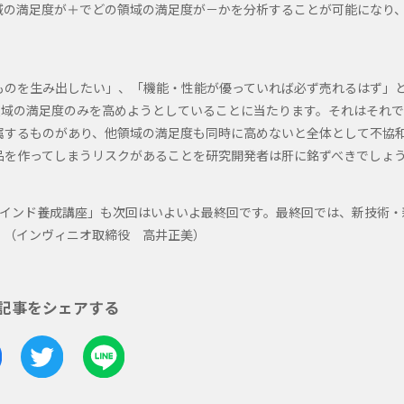
域の満足度が＋でどの領域の満足度が－かを分析することが可能になり
ものを生み出したい」、「機能・性能が優っていれば必ず売れるはず」
領域の満足度のみを高めようとしていることに当たります。それはそれで
属するものがあり、他領域の満足度も同時に高めないと全体として不協
品を作ってしまうリスクがあることを研究開発者は肝に銘ずべきでしょ
マインド養成講座」も次回はいよいよ最終回です。最終回では、新技術・
。（インヴィニオ取締役 高井正美）
記事をシェアする