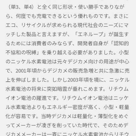
（単3、単4）と全く同じ形状・使い勝手でありなが
ら、何度でも充電できるという優れものです。まさに
エコ、リサイクルが求められる現代社会のニーズにマ
ッチした製品と言えますが、「エネループ」が誕生す
るためには消費者のみならず、開発者自身が「認知的
不協和の呪縛」を乗り越える必要がありました。小型
のニッケル水素電池は元々デジカメ向けの用途が中心
で、2001年頃からデジカメの販売急増と共に急激に売
上を伸ばしました。しかし2003年頃を境に、ニッケル
水素電池の将来に突如暗雲が垂れこめます。リチウム
イオン電池の躍進です。リチウムイオン電池はニッケ
ル水素電池よりもエネルギー密度が高く、小型・軽量
化が容易です。当時デジカメは軽量化・薄型化をめぐ
ってメーカーが凌ぎを削っていた時代で、そのためデ
ジカメメーカーは一斉にニッケル水素電池からリチウ