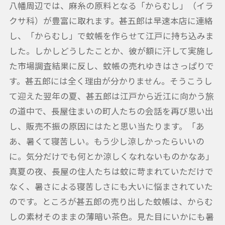
八幡周辺では、麻糸の原料となる「からむし」（イラ
クサ科）が豊富に取れます。甚五郎は早速本店に連絡
し、「からむし」で蚊帳を作らせて江戸に持ち込みま
した。しかしどうしたことか、彼が額に汗して実施し
た市場調査結果に反し、蚊帳の売れゆきはさっぱりで
す。甚五郎には全く理由が分かりません。そうこうし
て迎えた翌年の夏、甚五郎は江戸から近江に向かう旅
の道中で、長屋住まいの町人たちの会話を再び思い出
し、販売不振の原因にはたと思い当たります。「あ
あ、暑くて寝苦しい。もう少し涼しかったらいいの
に。気分だけでも何とか涼しくなれないものかなあ」
真夏の夜、長屋の住人たちは蚊に苛まれていただけで
なく、暑さによる寝苦しさにも大いに悩まされていた
のです。ところが甚五郎の売り出した蚊帳は、からむ
しの素材そのままの薄暗い茶色。見た目にいかにも暑