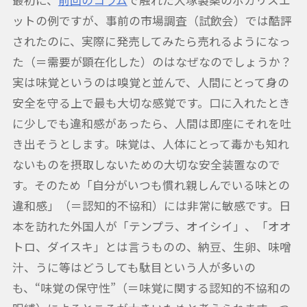
最初に、
前回のコラム
で触れた大塚製薬のポカリスエ
ットの例ですが、事前の市場調査（試飲会）では酷評
されたのに、実際に発売してみたら売れるようになっ
た（＝需要が顕在化した）のはなぜなのでしょうか？
実は味覚というのは嗅覚と並んで、人間にとって身の
安全を守る上で最も大切な感覚です。口に入れたとき
に少しでも違和感があったら、人間は即座にそれを吐
き出そうとします。味覚は、人体にとって毒かも知れ
ないものを摂取しないための大切な安全装置なので
す。そのため「自分がいつも慣れ親しんでいる味との
違和感」（＝認知的不協和）には非常に敏感です。日
本を訪れた外国人が「テンプラ、オイシイ」、「オオ
トロ、ダイスキ」とは言うものの、納豆、生卵、味噌
汁、うに等はどうしても駄目という人が多いの
も、“味覚の保守性”（＝味覚に関する認知的不協和の