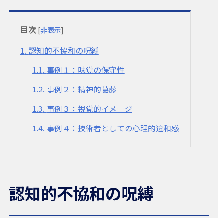
目次
[
非表示
]
1
認知的不協和の呪縛
1.1
事例１：味覚の保守性
1.2
事例２：精神的葛藤
1.3
事例３：視覚的イメージ
1.4
事例４：技術者としての心理的違和感
認知的不協和の呪縛