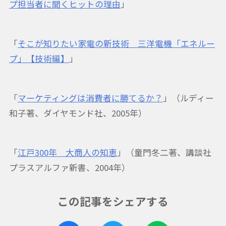
プ担当者に聞くヒットの理由
」
「
そこが知りたい家電の新技術 三洋電機「エネルー
プ」【技術編】
」
「
マーケティングは消費者に勝てるか？
」（ルディー
和子著、ダイヤモンド社、2005年）
「
江戸300年 大商人の知恵
」（童門冬二著、講談社
プラスアルファ新書、2004年）
この記事をシェアする