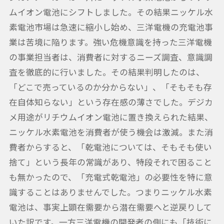
ムイオン電池にシフトしました。その結果ニッケル水
素電池市場は急速に縮小し始め、三洋電機の充電池事
業は苦境に陥ります。強い危機意識を持った三洋電機
の事業担当者は、消費者に対するニーズ調査、意識調
査を徹底的に行いました。その結果判明したのは、
「どこで売っているのか分からない」、「そもそも存
在自体知らない」という存在感の薄さでした。デジカ
メ用途がリチウムイオン電池に置き換えられた結果、
ニッケル水素電池を消費者が使う機会は激減。また消
費者からすると、「乾電池については、そもそも使い
捨て」という長年の常識があり、特段それで困ること
も無かったので、「充電式乾電池」の必要性を特に意
識することはありませんでした。つまりニッケル水素
電池は、事実上顕在需要から潜在需要へと逆戻りして
いた訳です。一方三洋電機の開発者の側にも「技術に