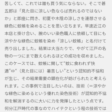
苦しくて、これでは誰も買う気にならない。そこで甚
五郎は「見た目に涼しい色ならば売れるのではない
か」と即座に閃き、初夏や木陰の涼しさを連想させる
緑色に蚊帳を染めることを思い立ちます。早速近江の
本店と掛け合い、腕のいい染色職人に依頼して目にも
涼やかな緑色に蚊帳を染め「涼しい蚊帳」と名付けて
売り出しました。結果は大当たりで、やがて江戸の名
物の一つにまで数えられるほどの成功を収めました。
このケースでは、蚊帳に関して“蚊に食われず快
適”⇔“（見た目には）暑苦しい”という認知的不協和
が生じ、その結果需要の顕在化が妨げられたと考えら
れます。この事例で注目したいのは、技術（＝涼やか
な緑色に染めるという優れた染色技術）が認知的不協
和を解消するのに大いに力を発揮したという点です。
何分江戸時代の事なのでハイテクという程の技術では