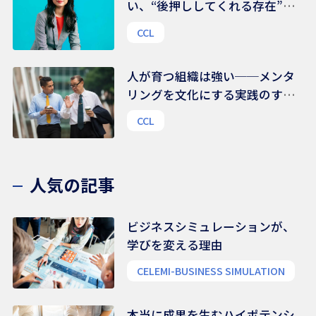
い、“後押ししてくれる存在”の
力｜組織文化を変える鍵は、
CCL
様々な支援ネットワークにある
人が育つ組織は強い──メンタ
リングを文化にする実践のすす
め
CCL
人気の記事
ビジネスシミュレーションが、
学びを変える理由
CELEMI-BUSINESS SIMULATION
本当に成果を生むハイポテンシ