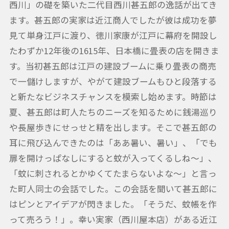
西川」の礎を築いた二代目西川甚五郎の逸話が出てき
ます。甚五郎の実家は近江商人でしたが彼は成功を夢
見て単身江戸に渡り、徳川家康が江戸に幕府を開設し
たわずか12年後の1615年、日本橋に畳表の店を開きま
す。当初甚五郎は江戸の建設ブームに乗り畳表の商売
で一儲けしますが、やがて建設ブームもひと段落する
と新たなビジネスチャンスを模索し始めます。時節は
夏、甚五郎は町人たちのニーズを知るために銭湯巡り
や長屋歩きにせっせと精を出します。そこで甚五郎の
耳に飛び込んできたのは「ああ暑い、暑い」、「でも
扉を開けっぱなしにすると蚊が入ってくるしね～」、
「蚊に刺されるとかゆくてたまらないよな～」と言っ
た町人同士の会話でした。この会話を聞いて甚五郎に
はピンとアイデアが閃きました。「そうだ、蚊帳を作
って売ろう！」。幸い実家（西川屋本店）がある近江