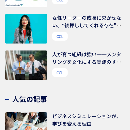
女性リーダーの成長に欠かせな
い、“後押ししてくれる存在”の
力｜組織文化を変える鍵は、
CCL
様々な支援ネットワークにある
人が育つ組織は強い──メンタ
リングを文化にする実践のすす
め
CCL
人気の記事
ビジネスシミュレーションが、
学びを変える理由