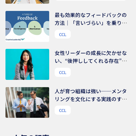
最も効果的なフィードバックの
方法｜「言いづらい」を乗り越
える、伝え方のコツ
CCL
女性リーダーの成長に欠かせな
い、“後押ししてくれる存在”の
力｜組織文化を変える鍵は、
CCL
様々な支援ネットワークにある
人が育つ組織は強い──メンタ
リングを文化にする実践のすす
め
CCL