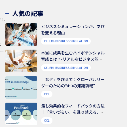
人気の記事
でし
ビジネスシミュレーションが、学び
を変える理由
CELEMI-BUSINESS SIMULATION
で
バー
本当に成果を生むハイポテンシャル
育成とは？-リアルなビジネス能力
を養う
CELEMI-BUSINESS SIMULATION
「なぜ」を超えて：グローバルリー
ダーのための“4つの知識領域”
CCL
最も効果的なフィードバックの方法
｜「言いづらい」を乗り越える、伝
え方のコツ
CCL