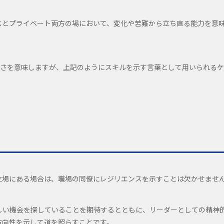
スとプライベート両方の場において、変化や苦難から立ち直る能力を意
なやかさを意味しますが、上記のようにスキルを示す言葉として用いられる
立場にある場合は、職場の同僚にレジリエンスを示すことは欠かせませ
しい機会を探していることを期待するとともに、リーダーとしての精神
方向性を示して道を照らすことです。