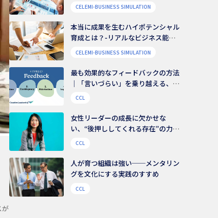
CELEMI-BUSINESS SIMULATION
本当に成果を生むハイポテンシャル
育成とは？-リアルなビジネス能力
を養う
CELEMI-BUSINESS SIMULATION
最も効果的なフィードバックの方法
｜「言いづらい」を乗り越える、伝
え方のコツ
CCL
女性リーダーの成長に欠かせな
い、“後押ししてくれる存在”の力｜
組織文化を変える鍵は、様々な支援
CCL
ネットワークにある
人が育つ組織は強い──メンタリン
グを文化にする実践のすすめ
CCL
スが