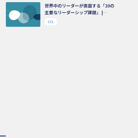
世界中のリーダーが直面する「20の
主要なリーダーシップ課題」 |
48,000人を超えるリーダーから得ら
CCL
れたリアルな声からの示唆