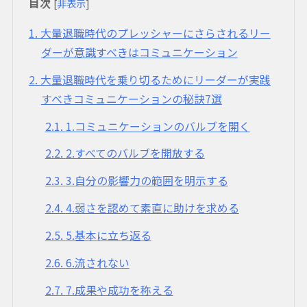
目次
[
非表示
]
1
大量退職時代のプレッシャーにさらされるリー
ダーが意識すべきはコミュニケーション
2
大量退職時代を乗り切るためにリーダーが実践
すべきコミュニケーションの秘訣7選
2.1
1.コミュニケーションのバルブを開く
2.2
2.すべてのバルブを開放する
2.3
3.自分の影響力の範囲を明示する
2.4
4.弱さを認めて素直に助けを求める
2.5
5.基本に立ち返る
2.6
6.流されない
2.7
7.成果や成功を称える