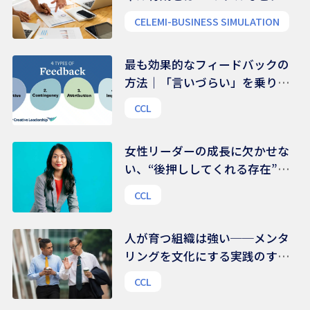
ス能力を養う
CELEMI-BUSINESS SIMULATION
最も効果的なフィードバックの
方法｜「言いづらい」を乗り越
える、伝え方のコツ
CCL
女性リーダーの成長に欠かせな
い、“後押ししてくれる存在”の
力｜組織文化を変える鍵は、
CCL
様々な支援ネットワークにある
人が育つ組織は強い──メンタ
リングを文化にする実践のすす
め
CCL