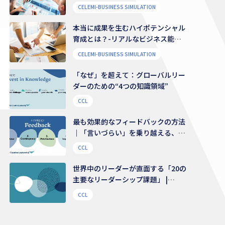
CELEMI-BUSINESS SIMULATION
本当に成果を生むハイポテンシャル
育成とは？-リアルなビジネス能力
を養う
CELEMI-BUSINESS SIMULATION
「なぜ」を超えて：グローバルリー
ダーのための“4つの知識領域”
CCL
最も効果的なフィードバックの方法
｜「言いづらい」を乗り越える、伝
え方のコツ
CCL
世界中のリーダーが直面する「20の
主要なリーダーシップ課題」 |
48,000人を超えるリーダーから得ら
CCL
れたリアルな声からの示唆