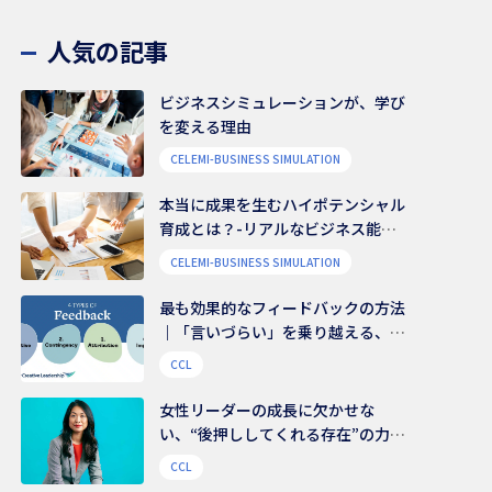
人気の記事
ビジネスシミュレーションが、学び
を変える理由
CELEMI-BUSINESS SIMULATION
本当に成果を生むハイポテンシャル
育成とは？-リアルなビジネス能力
を養う
CELEMI-BUSINESS SIMULATION
最も効果的なフィードバックの方法
｜「言いづらい」を乗り越える、伝
え方のコツ
CCL
女性リーダーの成長に欠かせな
い、“後押ししてくれる存在”の力｜
組織文化を変える鍵は、様々な支援
CCL
ネットワークにある