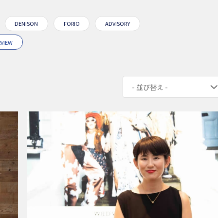
DENISON
FORIO
ADVISORY
RVIEW