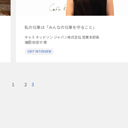
私の仕事は「みんなの仕事を守ること」
キャス キッドソン ジャパン株式会社 営業本部長
増田 初菜子 様
GRIT INTERVIEW
1
2
3