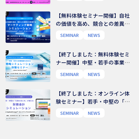
人事部門の「活動システムマッ
プ」作成ワークショップ
【無料体験セミナー開催】自社
の価値を高め、競合との差異化
を体感するマーケティング戦略
SEMINAR
NEWS
シミュレーション体験セミナー
｜Celemi Enterprise™
【終了しました：無料体験セミ
ナー開催】中堅・若手の事業理
解を深める 戦略シミュレーシ
SEMINAR
NEWS
ョン体験セミナー｜Celemi
Decision Base™
【終了しました：オンライン体
験セミナー】若手・中堅の「仕
事の見え方」が変わる 財務会計
SEMINAR
NEWS
シミュレーション