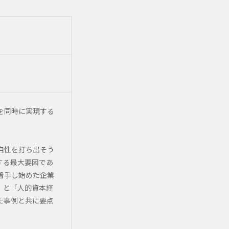
を同時に実現する
自性を打ち出そう
する最大要因であ
着手し始めた企業
」と「人的資本経
た事例と共に要点