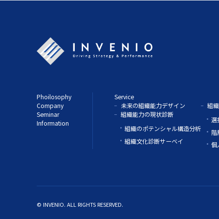
Phoilosophy
Service
Company
未来の組織能力デザイン
組織
Seminar
組織能力の現状診断
選
Information
組織のポテンシャル構造分析
階
組織文化診断サーベイ
個
© INVENIO. ALL RIGHTS RESERVED.