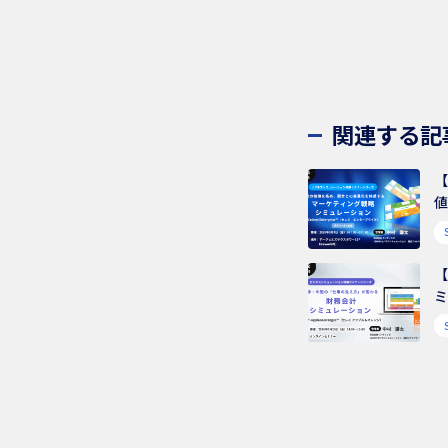
関連する記
ョ
E
方