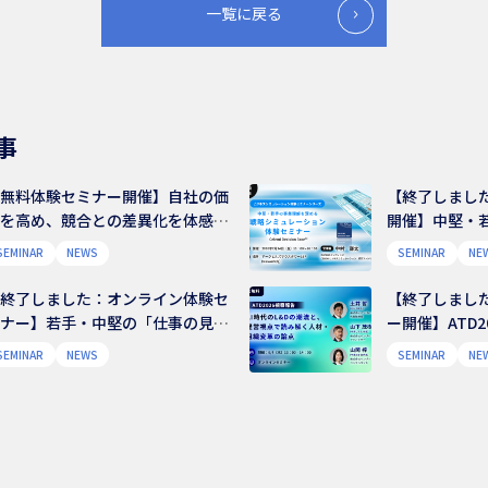
一覧に戻る
事
【無料体験セミナー開催】自社の価
【終了しまし
値を高め、競合との差異化を体感す
開催】中堅・
るマーケティング戦略シミュレーシ
る 戦略シミ
SEMINAR
NEWS
SEMINAR
NE
ン体験セミナー｜Celemi
ナー｜Celemi D
nterprise™
【終了しました：オンライン体験セ
【終了しまし
ミナー】若手・中堅の「仕事の見え
ー開催】ATD20
」が変わる 財務会計シミュレーシ
代のL&Dの潮
SEMINAR
NEWS
SEMINAR
NE
ョン
解く人材・組