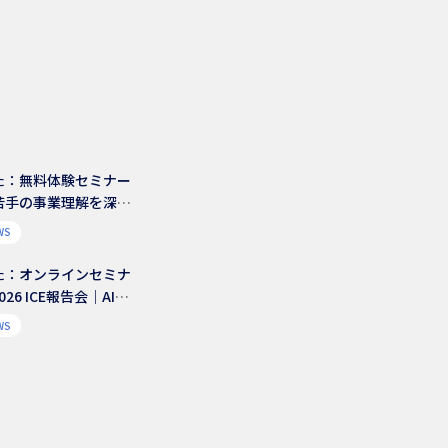
た：無料体験セミナー
若手の事業理解を深め
ュレーション体験セミ
WS
ecision Base™
た：オンラインセミナ
26 ICE報告会｜AI時
流と、経営視点で読み
WS
織変革の論点