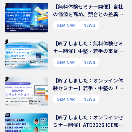
【無料体験セミナー開催】自社
の価値を高め、競合との差異化
を体感するマーケティング戦略
SEMINAR
NEWS
シミュレーション体験セミナー
｜Celemi Enterprise™
【終了しました：無料体験セミ
ナー開催】中堅・若手の事業理
解を深める 戦略シミュレーシ
SEMINAR
NEWS
ョン体験セミナー｜Celemi
Decision Base™
【終了しました：オンライン体
験セミナー】若手・中堅の「仕
事の見え方」が変わる 財務会計
SEMINAR
NEWS
シミュレーション
【終了しました：オンラインセ
ミナー開催】ATD2026 ICE報告