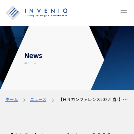
News
ニュース
ホーム
ニュース
【ＨＲカンファレンス2022- 春-】5月26日 弊社代表土井が登壇いたします