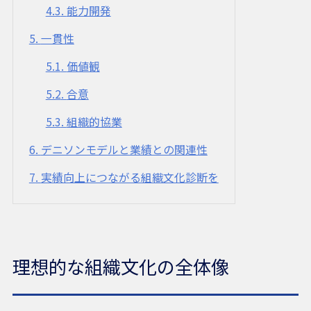
4.3
能力開発
5
一貫性
5.1
価値観
5.2
合意
5.3
組織的協業
6
デニソンモデルと業績との関連性
7
実績向上につながる組織文化診断を
理想的な組織文化の全体像