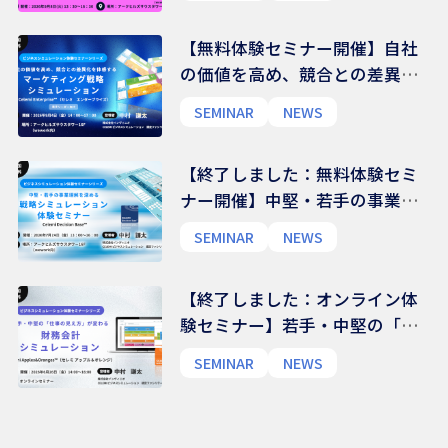
人事部門の「活動システムマッ
プ」作成ワークショップ
【無料体験セミナー開催】自社
の価値を高め、競合との差異化
を体感するマーケティング戦略
SEMINAR
NEWS
シミュレーション体験セミナー
｜Celemi Enterprise™
【終了しました：無料体験セミ
ナー開催】中堅・若手の事業理
解を深める 戦略シミュレーシ
SEMINAR
NEWS
ョン体験セミナー｜Celemi
Decision Base™
【終了しました：オンライン体
験セミナー】若手・中堅の「仕
事の見え方」が変わる 財務会計
SEMINAR
NEWS
シミュレーション