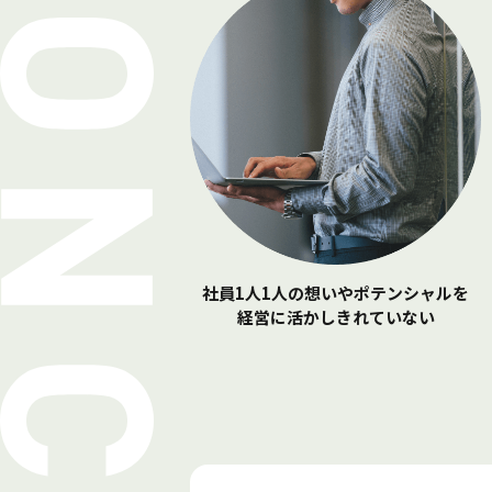
ー
ク
シ
ョ
ッ
プ
社員1人1人の想いや
ポテンシャルを
経営に活かしきれていない