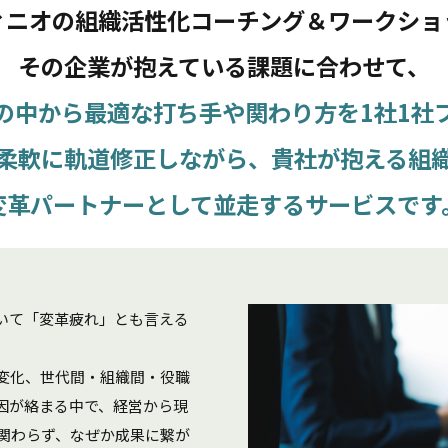
ィニオの組織活性化コーチング＆ワークショ
その企業が抱えている課題に合わせて、
の中から最適な打ち手や
関わり方を1社1社
柔軟に軌道修正しながら、
貴社が抱える組
変革パートナーとして並走
するサービスです
いて「変革疲れ」とも言える
変化、世代間・組織間・役職
因が絡まる中で、経営から現
も関わらず、なぜか成果に繋が