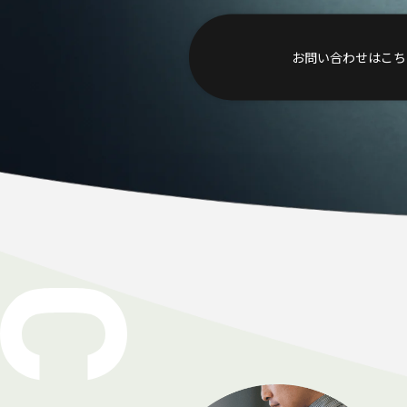
す
る
イ
お問い合わせはこち
ン
ヴ
ィ
ニ
オ
の
組
織
活
性
化
コ
ー
チ
ン
グ
＆
ワ