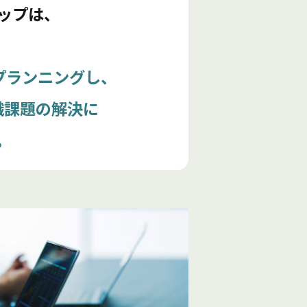
ップは、
プランニングし、
織課題の解決に
。