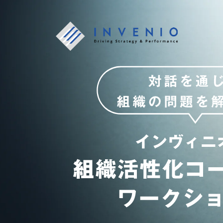
対
話
を
通
じ
て
組
織
の
問
題
を
解
決